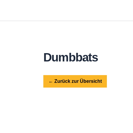
fo
Bilder
Bands
Spielplan
Tick
Dumbbats
← Zurück zur Übersicht